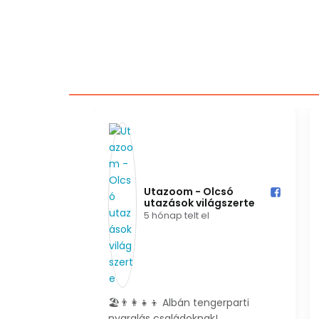
Utazoom - Olcsó
Utazoom -
utazások világszerte️
utazások v
5 hónap telt el
5 hónap telt 
✈️
Japán szuper áron! Retúr
🐘✈️ Olcsó first mi
repjegyek Madridból már ~168.000.
repülőjegyek Keny