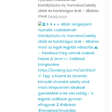
Ft-tól
🔥
Tokió és Japán most
130.000 Ft-tól! Mo
áron
Read more
Read more