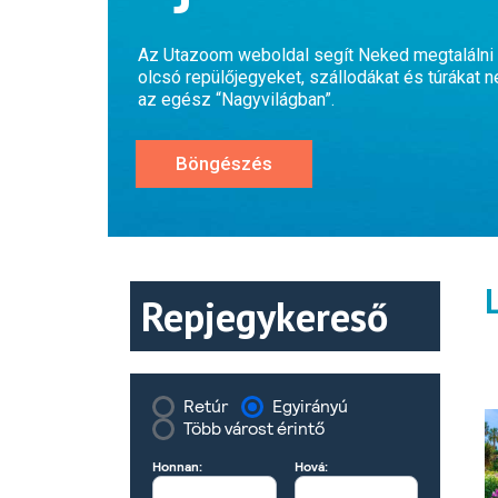
Az Utazoom weboldal segít Neked megtalálni 
olcsó repülőjegyeket, szállodákat és túráka
az egész “Nagyvilágban”.
Böngészés
Repjegykereső