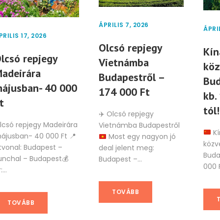
ÁPRILIS 7, 2026
ÁPRI
PRILIS 17, 2026
Olcsó repjegy
Kín
lcsó repjegy
Vietnámba
köz
adeirára
Budapestről –
Bud
ájusban- 40 000
174 000 Ft
kb.
t
tól!
✈️
Olcsó repjegy
lcsó repjegy Madeirára
Vietnámba Budapestről
Kí
ájusban- 40 000 Ft 📍
Most egy nagyon jó
közve
tvonal: Budapest –
deal jelent meg:
Buda
unchal – Budapest💰
Budapest –...
000 
:...
TOVÁBB
TOVÁBB