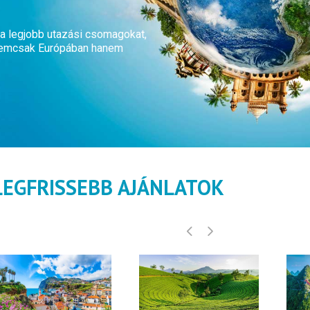
a legjobb utazási csomagokat,
t nemcsak Európában hanem
LEGFRISSEBB AJÁNLATOK