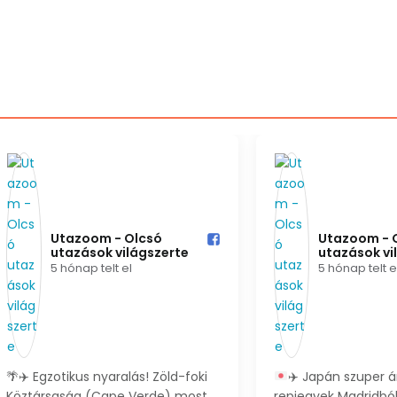
 Olcsó
Utazoom - Olcsó
ilágszerte️
utazások világszerte️
el
5 hónap telt el
nute
🐣 Húsvéti hosszú hétvége =
ába – már kb.
családi pihenés + wellness Ha idén