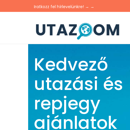
Iratkozz fel hírlevelünkre! → →
Kedvező
utazási és
repjegy
ajánlatok