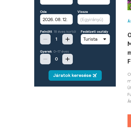
Á
O
M
m
F
O
m
Ú
F
Ár