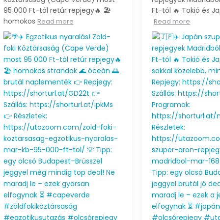
st nagyon jó
szeretnétek egy kicsit
kikapcsolódni,
Read more