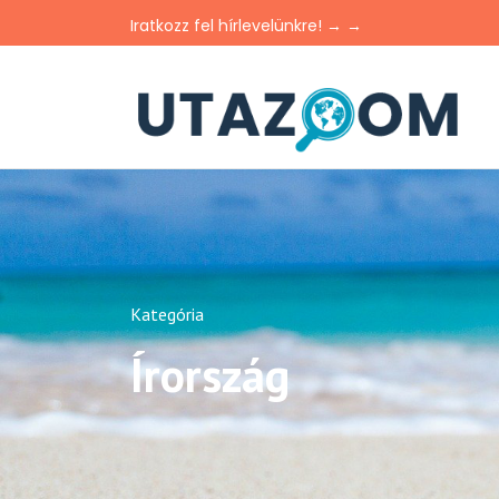
Iratkozz fel hírlevelünkre! → →
Kategória
Írország