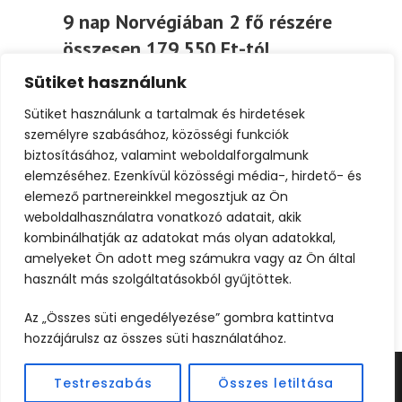
9 nap Norvégiában 2 fő részére
összesen 179.550 Ft-tól
Sütiket használunk
9 nap Norvégiában 2 fő részére összesen
179.550 Ft-tól Időpont: 2023. szeptember 9-
Sütiket használunk a tartalmak és hirdetések
17. Utazás módja:...
személyre szabásához, közösségi funkciók
biztosításához, valamint weboldalforgalmunk
elemzéséhez. Ezenkívül közösségi média-, hirdető- és
Tovább
elemező partnereinkkel megosztjuk az Ön
weboldalhasználatra vonatkozó adatait, akik
kombinálhatják az adatokat más olyan adatokkal,
amelyeket Ön adott meg számukra vagy az Ön által
használt más szolgáltatásokból gyűjtöttek.
Az „Összes süti engedélyezése” gombra kattintva
hozzájárulsz az összes süti használatához.
Testreszabás
Összes letiltása
©2024 UTAZOOM - MINDEN JOG FENNTARTVA |