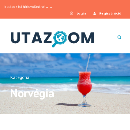
Iratkozz fel hírlevelünkre! → →
Login
Regisztráció
Kategória
Norvégia