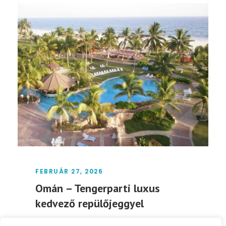
FEBRUÁR 27, 2026
Omán – Tengerparti luxus
kedvező repülőjeggyel
🌴☀️🌊 Omán májusban? Igen! –