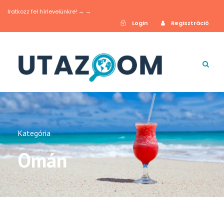
Iratkozz fel hírlevelünkre! → →
Login
Regisztráció
Kategória
Omán