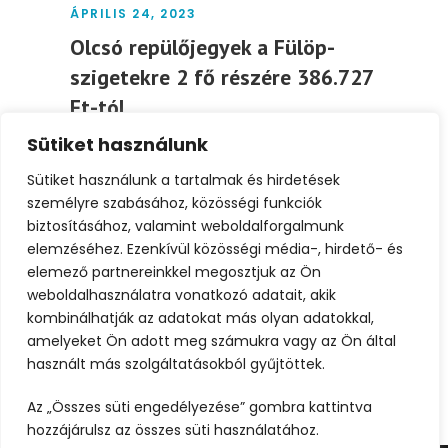
ÁPRILIS 24, 2023
Olcsó repülőjegyek a Fülöp-
szigetekre 2 fő részére 386.727
Ft-tól
Sütiket használunk
Olcsó repülőjegyek Fülöp-szigetekre 2 fő
részére 386.727 Ft-tól Időpont: 2023.május
Sütiket használunk a tartalmak és hirdetések
20 – június 5. Indulási...
személyre szabásához, közösségi funkciók
biztosításához, valamint weboldalforgalmunk
elemzéséhez. Ezenkívül közösségi média-, hirdető- és
Tovább
elemező partnereinkkel megosztjuk az Ön
weboldalhasználatra vonatkozó adatait, akik
kombinálhatják az adatokat más olyan adatokkal,
amelyeket Ön adott meg számukra vagy az Ön által
használt más szolgáltatásokból gyűjtöttek.
Az „Összes süti engedélyezése” gombra kattintva
hozzájárulsz az összes süti használatához.