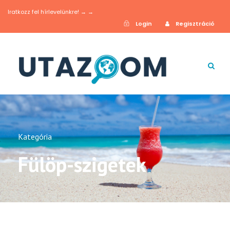
Iratkozz fel hírlevelünkre! → →
Login
Regisztráció
Kategória
Fülöp-szigetek