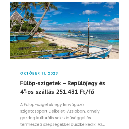
OKTÓBER 11, 2023
Fülöp-szigetek – Repülőjegy és
4*-os szállás 251.431 Ft/fő
A Fülöp-szigetek egy lenyűgöző
szigetcsoport Délkelet-Ázsiában, amely
gazdag kulturális sokszínűséggel és
természeti szépségekkel büszkélkedik. Az...