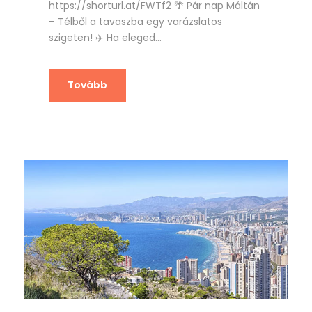
https://shorturl.at/FWTf2 🌴 Pár nap Máltán
– Télből a tavaszba egy varázslatos
szigeten! ✈️ Ha eleged...
Tovább