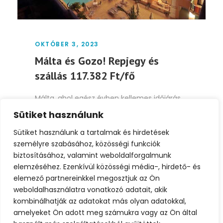
OKTÓBER 3, 2023
Málta és Gozo! Repjegy és
szállás 117.382 Ft/fő
Málta, ahol egész évben kellemes időjárás
uralkodik, csodálatos tengerpartokat és
Sütiket használunk
gazdag történelmi örökségeket kínál. A...
Sütiket használunk a tartalmak és hirdetések
személyre szabásához, közösségi funkciók
Tovább
biztosításához, valamint weboldalforgalmunk
elemzéséhez. Ezenkívül közösségi média-, hirdető- és
elemező partnereinkkel megosztjuk az Ön
weboldalhasználatra vonatkozó adatait, akik
kombinálhatják az adatokat más olyan adatokkal,
amelyeket Ön adott meg számukra vagy az Ön által
1
2