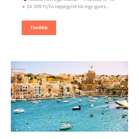
✈️
24 299 Ft/fő repjegytől Ha egy gyors,...
Tovább