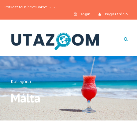
Iratkozz fel hírlevelünkre! → →
Login
Regisztráció
Kategória
Málta