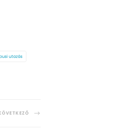
TOVÁBB
pusi utazás
KÖVETKEZŐ