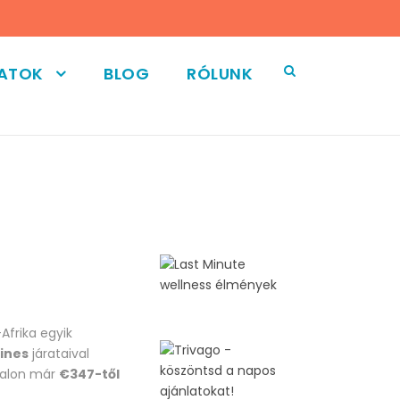
LATOK
BLOG
RÓLUNK
-Afrika egyik
lines
járataival
alon már
€347-től