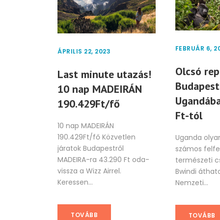
FEBRUÁR 6, 2
ÁPRILIS 22, 2023
Olcsó rep
Last minute utazás!
Budapest
10 nap MADEIRÁN
Ugandába
190.429Ft/fő
Ft-tól
10 nap MADEIRÁN
190.429Ft/fő Közvetlen
Uganda olyan
járatok Budapestről
számos felfe
MADEIRA-ra 43.290 Ft oda-
természeti cs
vissza a Wizz Airrel.
Bwindi áthat
Keressen...
Nemzeti...
TOVÁBB
TOVÁBB