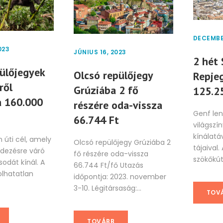
DECEMBE
023
JÚNIUS 16, 2023
2 hét 
ülőjegyek
Olcsó repülőjegy
Repjeg
ről
Grúziába 2 fő
125.2
 160.000
részére oda-vissza
Genf le
66.744 Ft
világszín
kínálatá
 úti cél, amely
Olcsó repülőjegy Grúziába 2
tájaival.
dezésre váró
fő részére oda-vissza
szökőkút,
odát kínál. A
66.744 Ft/fő Utazás
olhatatlan
időpontja: 2023. november
3-10. Légitársaság:...
TOV
TOVÁBB