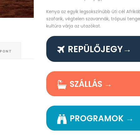
Kenya az egyik legsokszínűbb úti cél Afrik
szafarik, végtelen szavannák, trópusi teng
kultúra várja az utazókat.
REPÜLŐJEGY→
ŐPONT
SZÁLLÁS →
PROGRAMOK →