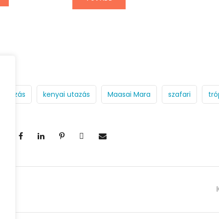
dutazás
kenyai utazás
Maasai Mara
szafari
tró