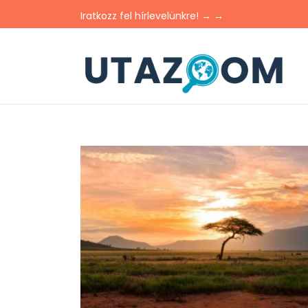
Iratkozz fel hírlevelünkre! → →