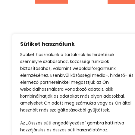
Sütiket használunk
Sütiket használunk a tartalmak és hirdetések
Afrika utazás
Egzotikus utazás
kalan
személyre szabásához, közösségi funkciók
biztosításához, valamint weboldalforgalmunk
elemzéséhez. Ezenkívül közösségi média-, hirdető- és
elemező partnereinkkel megosztjuk az Ön
weboldalhasználatra vonatkozó adatait, akik
kombinálhatják az adatokat más olyan adatokkal,
amelyeket Ön adott meg számukra vagy az Ön által
használt más szolgáltatásokból gyűjtöttek.
ELŐZŐ
Az „Összes süti engedélyezése” gombra kattintva
hozzájárulsz az összes süti használatához.