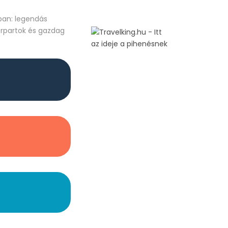
ában: legendás
erpartok és gazdag