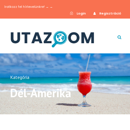
Iratkozz fel hírlevelünkre! → →
Login
Regisztráció
Kategória
Dél-Amerika