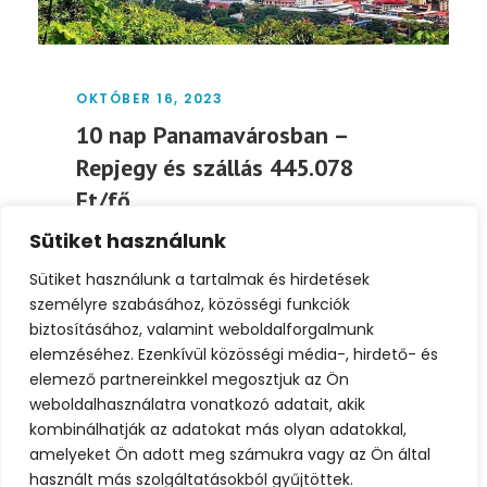
OKTÓBER 16, 2023
10 nap Panamavárosban –
Repjegy és szállás 445.078
Ft/fő
Sütiket használunk
Panama egy trópusi paradicsom Közép-
Amerikában, ahol a Karib-tenger és az
Sütiket használunk a tartalmak és hirdetések
Csendes-óceán találkozik. Az ország híres...
személyre szabásához, közösségi funkciók
biztosításához, valamint weboldalforgalmunk
elemzéséhez. Ezenkívül közösségi média-, hirdető- és
Tovább
elemező partnereinkkel megosztjuk az Ön
weboldalhasználatra vonatkozó adatait, akik
kombinálhatják az adatokat más olyan adatokkal,
amelyeket Ön adott meg számukra vagy az Ön által
használt más szolgáltatásokból gyűjtöttek.