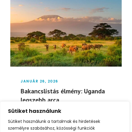
JANUÁR 26, 2026
Bakancslistás élmény: Uganda
legszebb arca
Sütiket használunk
Uganda nem tartozik a klasszikus, tömegek
által látogatott úti célok közé – pedig Afrika
Sütiket használunk a tartalmak és hirdetések
egyik...
személyre szabásához, közösségi funkciók