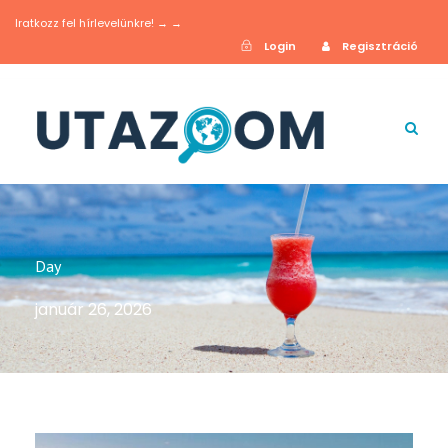
Iratkozz fel hírlevelünkre! → →
Login
Regisztráció
Day
január 26, 2026