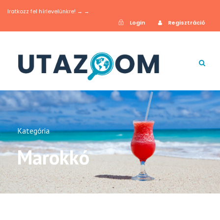
Iratkozz fel hírlevelünkre! → →
Login
Regisztráció
Kategória
Marokkó