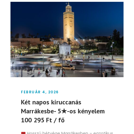
FEBRUÁR 4, 2026
Két napos kiruccanás
Marrákesbe- 5★-os kényelem
100 295 Ft / fő
Hosszú hétvége Marrákesben – egzotikus