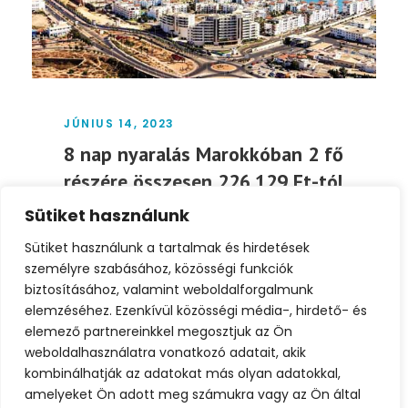
JÚNIUS 14, 2023
8 nap nyaralás Marokkóban 2 fő
részére összesen 226.129 Ft-tól
Sütiket használunk
8 nap nyaralás Marokkóban 2 fő részére
összesen 226.129 Ft-tól Időpont: 2023.
Sütiket használunk a tartalmak és hirdetések
szeptember 14-21. Utazás...
személyre szabásához, közösségi funkciók
biztosításához, valamint weboldalforgalmunk
elemzéséhez. Ezenkívül közösségi média-, hirdető- és
Tovább
elemező partnereinkkel megosztjuk az Ön
weboldalhasználatra vonatkozó adatait, akik
kombinálhatják az adatokat más olyan adatokkal,
amelyeket Ön adott meg számukra vagy az Ön által