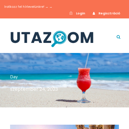
Iratkozz fel hírlevelünkre! → →
Login
Regisztráció
Day
szeptember 24, 2023