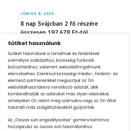
JÚNIUS 4, 2023
8 nap Svájcban 2 fő részére
összesen 192.678 Ft-tól
Sütiket használunk
8 nap Svájcban 2 fő részére összesen
192.678 Ft-tól Időpont: 2023. július 13-20.
Sütiket használunk a tartalmak és hirdetések
Utazás módja: repülő...
személyre szabásához, közösségi funkciók
biztosításához, valamint weboldalforgalmunk
elemzéséhez. Ezenkívül közösségi média-, hirdető- és
Tovább
elemező partnereinkkel megosztjuk az Ön
weboldalhasználatra vonatkozó adatait, akik
kombinálhatják az adatokat más olyan adatokkal,
amelyeket Ön adott meg számukra vagy az Ön által
használt más szolgáltatásokból gyűjtöttek.
Az „Összes süti engedélyezése” gombra kattintva
hozzájárulsz az összes süti használatához.