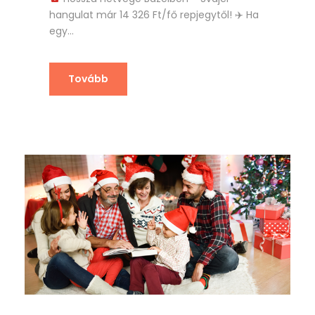
hangulat már 14 326 Ft/fő repjegytől!
✈️
Ha
egy...
Tovább