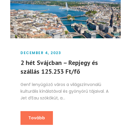
DECEMBER 4, 2023
2 hét Svájcban – Repjegy és
szállás 125.253 Ft/fő
Genf lenyűgöző város a világszínvonalú
kulturális kínálatával és gyönyörű tájaival. A
Jet d’Eau szökőkút, a...
Tovább