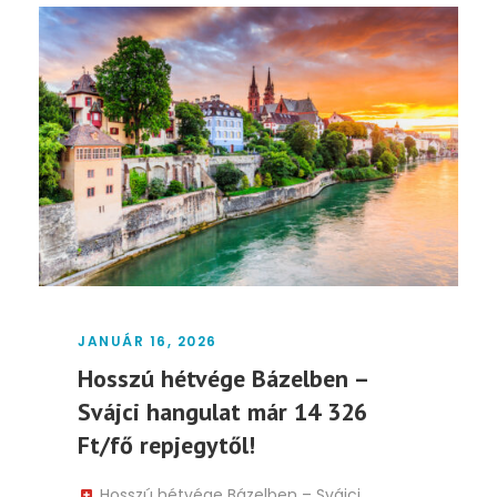
JANUÁR 16, 2026
Hosszú hétvége Bázelben –
Svájci hangulat már 14 326
Ft/fő repjegytől!
Hosszú hétvége Bázelben – Svájci