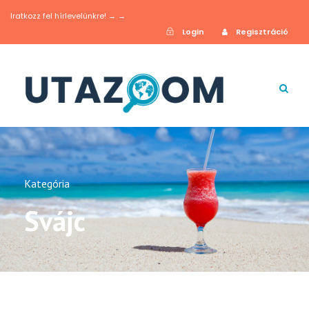
Iratkozz fel hírlevelünkre! → →
Login
Regisztráció
Kategória
Svájc