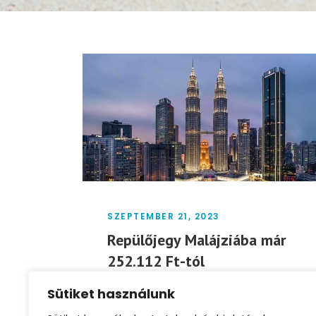
SZEPTEMBER 21, 2023
Repülőjegy Malájziába már
252.112 Ft-tól
Sütiket használunk
Városlátogatás Kuala Lumpurban, a
maláj fővárosban. Repülőjegyek már