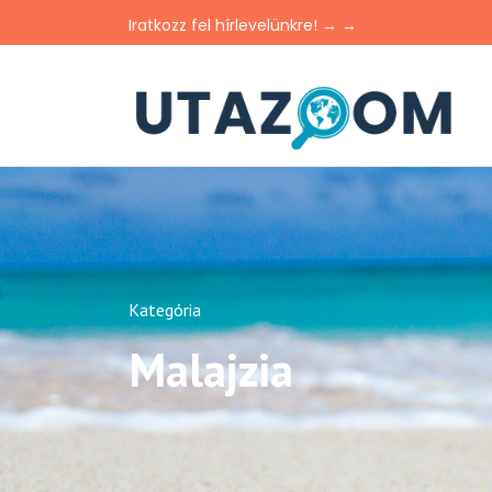
Iratkozz fel hírlevelünkre! → →
Kategória
Malajzia