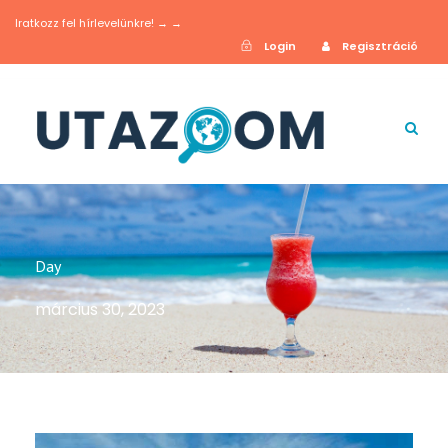
Iratkozz fel hírlevelünkre! → →
Login
Regisztráció
Day
március 30, 2023