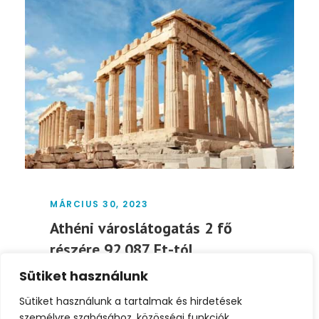
MÁRCIUS 30, 2023
Athéni városlátogatás 2 fő
részére 92.087 Ft-tól
Sütiket használunk
Időpont: május 17-24. Athén Görögország
fővárosa és a világ egyik legrégebbi városa.
Sütiket használunk a tartalmak és hirdetések
Ez egy város...
személyre szabásához, közösségi funkciók