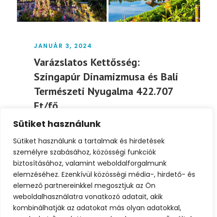
JANUÁR 3, 2024
Varázslatos Kettősség:
Szingapúr Dinamizmusa és Bali
Természeti Nyugalma 422.707
Ft/fő
Sütiket használunk
Utazás Szingapúrba és Balira egy különleges
kombináció, amely egyesíti a modern
Sütiket használunk a tartalmak és hirdetések
városi élményt és a...
személyre szabásához, közösségi funkciók
biztosításához, valamint weboldalforgalmunk
elemzéséhez. Ezenkívül közösségi média-, hirdető- és
Tovább
elemező partnereinkkel megosztjuk az Ön
weboldalhasználatra vonatkozó adatait, akik
kombinálhatják az adatokat más olyan adatokkal,