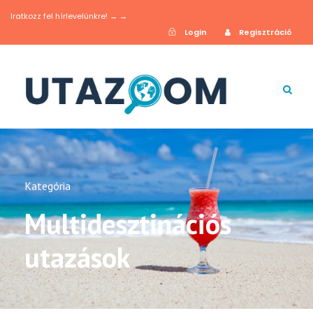
Iratkozz fel hírlevelünkre! → →
Login
Regisztráció
Kategória
Multidesztinációs
utazások