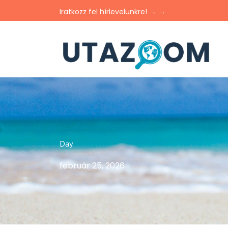
Iratkozz fel hírlevelünkre! → →
Day
február 25, 2026