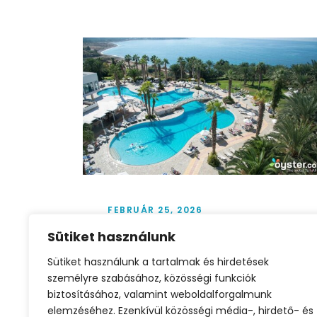
FEBRUÁR 25, 2026
CIPRUS – Akciós utazás
Sütiket használunk
április 12–20.
Sütiket használunk a tartalmak és hirdetések
személyre szabásához, közösségi funkciók
🌴 CIPRUS – Akciós utazás április 12–20.
biztosításához, valamint weboldalforgalmunk
✈️ Repülőjegy + Szállás – Kiemelt
elemzéséhez. Ezenkívül közösségi média-, hirdető- és