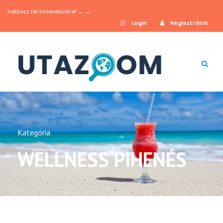
Iratkozz fel hírlevelünkre! → →
Login
Regisztráció
Kategória
WELLNESS PIHENÉS