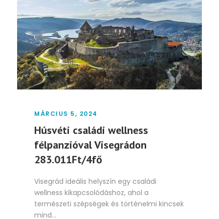
MÁRCIUS 5, 2024
Húsvéti családi wellness
félpanzióval Visegrádon
283.011Ft/4fő
Visegrád ideális helyszín egy családi
wellness kikapcsolódáshoz, ahol a
természeti szépségek és történelmi kincsek
mind...