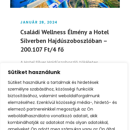
JANUÁR 28, 2024
Családi Wellness Élmény a Hotel
Silverben Hajdúszoboszlóban –
200.107 Ft/4 fő
A Hotel Silver Hajdúszoboszló tökéletes
választás a családok számára, ahol a
Sütiket használunk
kényelmes szállás és a...
Sütiket használunk a tartalmak és hirdetések
személyre szabásához, közösségi funkciók
Tovább
biztosításához, valamint weboldalforgalmunk
elemzéséhez. Ezenkívül közösségi média-, hirdető- és
elemező partnereinkkel megosztjuk az Ön
weboldalhasználatra vonatkozó adatait, akik
kombinálhatják az adatokat más olyan adatokkal,
amelyeket Ön adott meg számukra vagy az Ön által