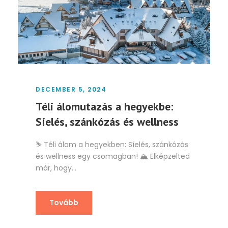
DECEMBER 5, 2024
Téli álomutazás a hegyekbe:
Síelés, szánkózás és wellness
⛷️ Téli álom a hegyekben: Síelés, szánkózás
és wellness egy csomagban! 🏔️ Elképzelted
már, hogy...
Tovább