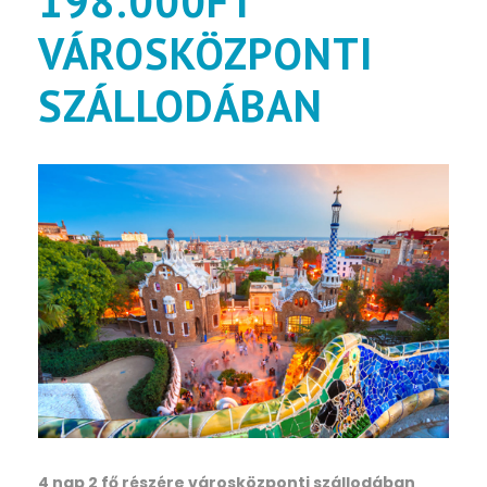
198.000FT
VÁROSKÖZPONTI
SZÁLLODÁBAN
4 nap 2 fő részére városközponti szállodában