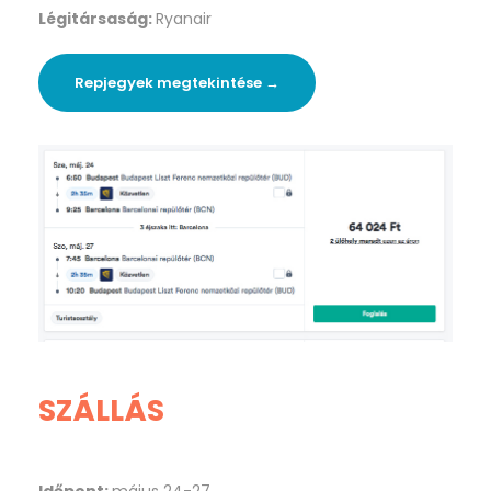
Légitársaság:
Ryanair
Repjegyek megtekintése →
SZÁLLÁS
Időpont:
május 24-27.