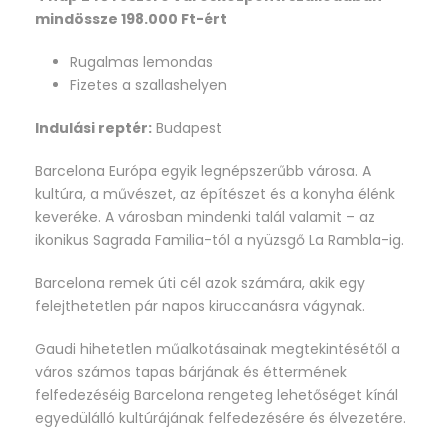
mindössze 198.000 Ft-ért
Rugalmas lemondas
Fizetes a szallashelyen
Indulási reptér:
Budapest
Barcelona Európa egyik legnépszerűbb városa. A
kultúra, a művészet, az építészet és a konyha élénk
keveréke. A városban mindenki talál valamit – az
ikonikus Sagrada Familia-tól a nyüzsgő La Rambla-ig.
Barcelona remek úti cél azok számára, akik egy
felejthetetlen pár napos kiruccanásra vágynak.
Gaudi hihetetlen műalkotásainak megtekintésétől a
város számos tapas bárjának és éttermének
felfedezéséig Barcelona rengeteg lehetőséget kínál
egyedülálló kultúrájának felfedezésére és élvezetére.