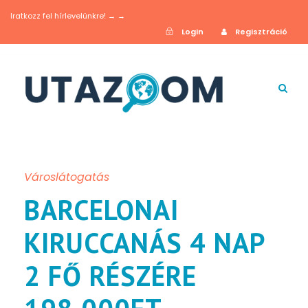
Iratkozz fel hírlevelünkre! → →
Login
Regisztráció
Városlátogatás
BARCELONAI
KIRUCCANÁS 4 NAP
2 FŐ RÉSZÉRE