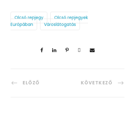
Olcsó repjegy
Olcsó repjegyek
Európában
Városlátogatás
ELŐZŐ
KÖVETKEZŐ