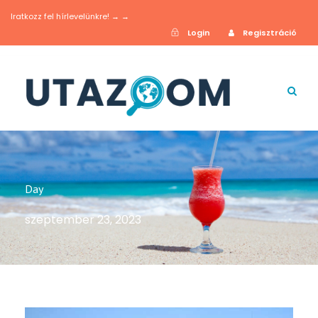
Iratkozz fel hírlevelünkre! → →
Login
Regisztráció
Day
szeptember 23, 2023