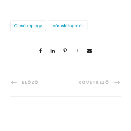
Olcsó repjegy
Városlátogatás
ELŐZŐ
KÖVETKEZŐ