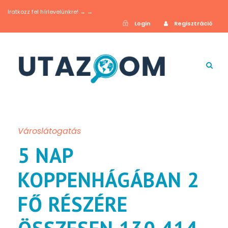
Iratkozz fel hírlevelünkre! → →
Login
Regisztráció
Városlátogatás
5 NAP
KOPPENHÁGÁBAN 2
FŐ RÉSZÉRE