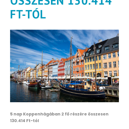
ÖSSZESEN 130.414
FT-TÓL
5 nap Koppenhágában 2 fő részére összesen
130.414 Ft-tól