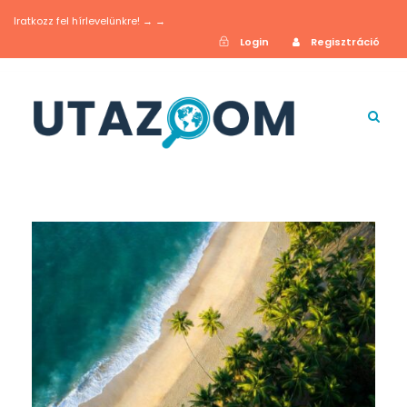
Iratkozz fel hírlevelünkre! → →
Login
Regisztráció