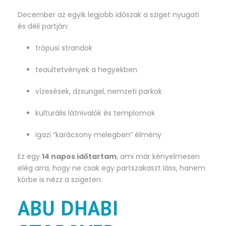
December az egyik legjobb időszak a sziget nyugati
és déli partján:
trópusi strandok
teaültetvények a hegyekben
vízesések, dzsungel, nemzeti parkok
kulturális látnivalók és templomok
igazi “karácsony melegben” élmény
Ez egy
14 napos időtartam
, ami már kényelmesen
elég arra, hogy ne csak egy partszakaszt láss, hanem
körbe is nézz a szigeten.
ABU DHABI