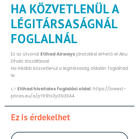
HA KÖZVETLENÜL A
LÉGITÁRSASÁGNÁL
FOGLALNÁL
Ez az útvonal
Etihad Airways
járatokkal érhető el Abu
Dhabi átszállással.
Ha inkább közvetlenül a légitársaság oldalán foglalnád
le:
👉
Etihad hivatalos foglalási oldal:
https://lowest-
prices.eu/a/pYlr9tx3yGSGEA4
Ez is érdekelhet