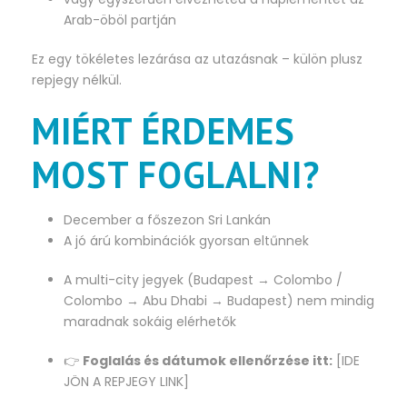
Arab-öböl partján
Ez egy tökéletes lezárása az utazásnak – külön plusz
repjegy nélkül.
MIÉRT ÉRDEMES
MOST FOGLALNI?
December a főszezon Sri Lankán
A jó árú kombinációk gyorsan eltűnnek
A multi-city jegyek (Budapest → Colombo /
Colombo → Abu Dhabi → Budapest) nem mindig
maradnak sokáig elérhetők
👉
Foglalás és dátumok ellenőrzése itt:
[IDE
JÖN A REPJEGY LINK]