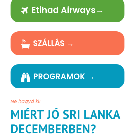
Etihad Airways→
SZÁLLÁS →
PROGRAMOK →
Ne hagyd ki!
MIÉRT JÓ SRI LANKA
DECEMBERBEN?