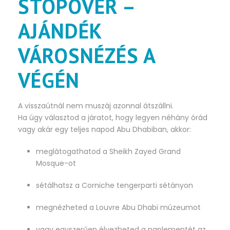
STOPOVER –
AJÁNDÉK
VÁROSNÉZÉS A
VÉGÉN
A visszaútnál nem muszáj azonnal átszállni.
Ha úgy választod a járatot, hogy legyen néhány órád
vagy akár egy teljes napod Abu Dhabiban, akkor:
meglátogathatod a Sheikh Zayed Grand
Mosque-ot
sétálhatsz a Corniche tengerparti sétányon
megnézheted a Louvre Abu Dhabi múzeumot
vagy egyszerűen élvezheted a naplementét az