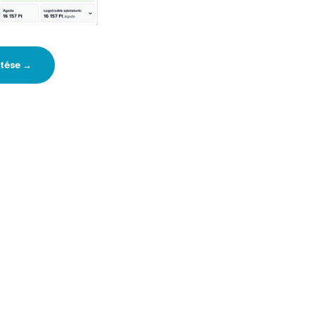
ntése →