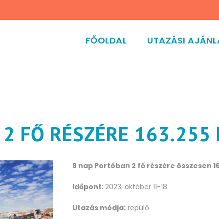
FŐOLDAL
UTAZÁSI AJÁN
2 FŐ RÉSZÉRE 163.255 
8 nap Portóban 2 fő részére összesen 16
Időpont:
2023. október 11-18.
Utazás módja:
repülő