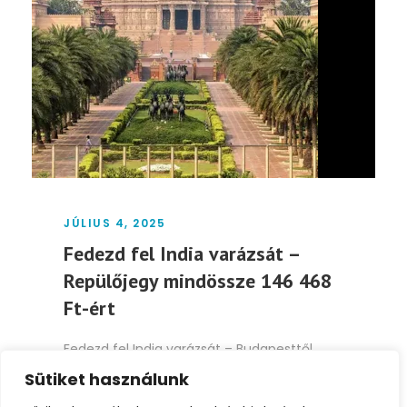
JÚLIUS 4, 2025
Fedezd fel India varázsát –
Repülőjegy mindössze 146 468
Ft-ért
Fedezd fel India varázsát – Budapesttől
Újdelhiig kedvező áron! Ha valaha is
Sütiket használunk
álmodoztál arról, hogy...