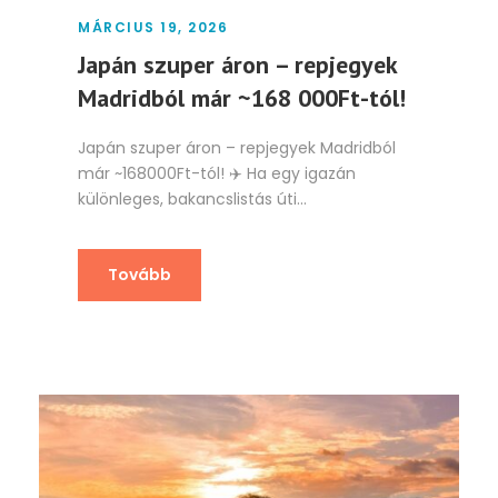
MÁRCIUS 19, 2026
Japán szuper áron – repjegyek
Madridból már ~168 000Ft-tól!
Japán szuper áron – repjegyek Madridból
már ~168000Ft-tól! ✈️ Ha egy igazán
különleges, bakancslistás úti...
Tovább