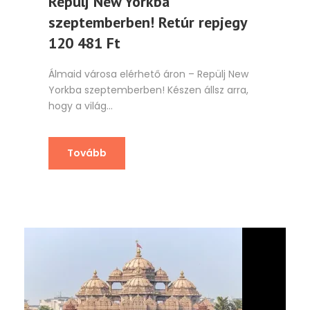
Repülj New Yorkba
szeptemberben! Retúr repjegy
120 481 Ft
Álmaid városa elérhető áron – Repülj New
Yorkba szeptemberben! Készen állsz arra,
hogy a világ...
Tovább