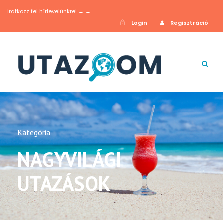
Iratkozz fel hírlevelünkre! → →
Login
Regisztráció
Kategória
NAGYVILÁGI
UTAZÁSOK