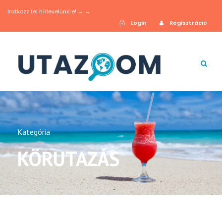
Iratkozz fel hírlevelünkre! → →
Login
Regisztráció
Kategória
KÖRUTAZÁS