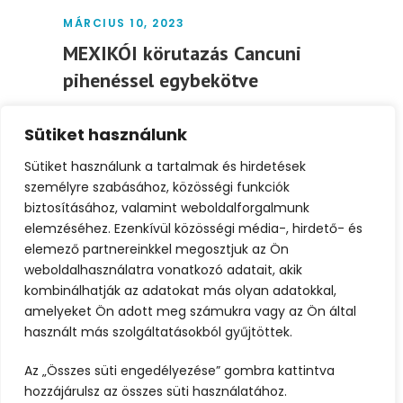
MÁRCIUS 10, 2023
MEXIKÓI körutazás Cancuni
pihenéssel egybekötve
Csoportos körutazás magyar nyelvű
Sütiket használunk
idegenvezetéssel Egyedi és felejthetetlen
élményt keresel? Ez a hihetetlen utazás
Sütiket használunk a tartalmak és hirdetések
Mexikó...
személyre szabásához, közösségi funkciók
biztosításához, valamint weboldalforgalmunk
elemzéséhez. Ezenkívül közösségi média-, hirdető- és
Tovább
elemező partnereinkkel megosztjuk az Ön
weboldalhasználatra vonatkozó adatait, akik
kombinálhatják az adatokat más olyan adatokkal,
amelyeket Ön adott meg számukra vagy az Ön által
használt más szolgáltatásokból gyűjtöttek.
Az „Összes süti engedélyezése” gombra kattintva
hozzájárulsz az összes süti használatához.