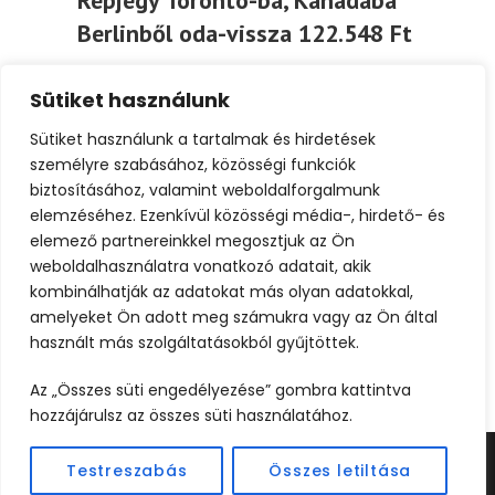
Repjegy Torontó-ba, Kanadába
Berlinből oda-vissza 122.548 Ft
Kíváncsi vagy, mit csinálj Torontóban?
Sütiket használunk
Izgalmas látnivalókkal, szórakoztató
fesztiválokkal és hatalmas épületeivel a
Sütiket használunk a tartalmak és hirdetések
város hangulatos...
személyre szabásához, közösségi funkciók
biztosításához, valamint weboldalforgalmunk
elemzéséhez. Ezenkívül közösségi média-, hirdető- és
Tovább
elemező partnereinkkel megosztjuk az Ön
weboldalhasználatra vonatkozó adatait, akik
kombinálhatják az adatokat más olyan adatokkal,
amelyeket Ön adott meg számukra vagy az Ön által
használt más szolgáltatásokból gyűjtöttek.
Az „Összes süti engedélyezése” gombra kattintva
hozzájárulsz az összes süti használatához.
Testreszabás
Összes letiltása
©2024 UTAZOOM - MINDEN JOG FENNTARTVA |