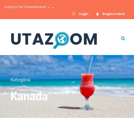
Iratkozz fel hírlevelünkre! → →
Login
Regisztráció
Kategória
Kanada