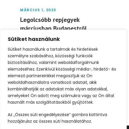
MÁRCIUS 1, 2023
Legolcsóbb repjegyek
márciusban Budapestről
Sütiket használunk
Nem tudod még, hogy hová utaznál
márciusban? Összegyűjtöttük neked az
Sütiket használunk a tartalmak és hirdetések
első 10 legkedvezőbb áru...
személyre szabásához, közösségi funkciók
biztosításához, valamint weboldalforgalmunk
elemzéséhez. Ezenkívül közösségi média-, hirdető- és
Tovább
elemező partnereinkkel megosztjuk az Ön
weboldalhasználatra vonatkozó adatait, akik
kombinálhatják az adatokat más olyan adatokkal,
amelyeket Ön adott meg számukra vagy az Ön által
használt más szolgáltatásokból gyűjtöttek.
Az „Összes süti engedélyezése” gombra kattintva
hozzájárulsz az összes süti használatához.