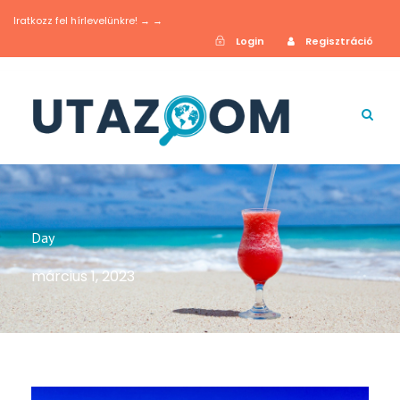
Iratkozz fel hírlevelünkre! → →
Login
Regisztráció
Day
március 1, 2023