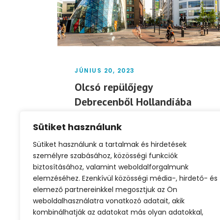
JÚNIUS 20, 2023
Olcsó repülőjegy
Debrecenből Hollandiába
47.496 Ft/fő
Sütiket használunk
Olcsó repülőjegy Debrecenből
Sütiket használunk a tartalmak és hirdetések
Hollandiába 47.496 Ft/fő Utazás
személyre szabásához, közösségi funkciók
időpontja: 2023. július 20-23.
biztosításához, valamint weboldalforgalmunk
Légitársaság: WizzAir Indulás:
elemzéséhez. Ezenkívül közösségi média-, hirdető- és
Debrecen...
elemező partnereinkkel megosztjuk az Ön
weboldalhasználatra vonatkozó adatait, akik
kombinálhatják az adatokat más olyan adatokkal,
Tovább