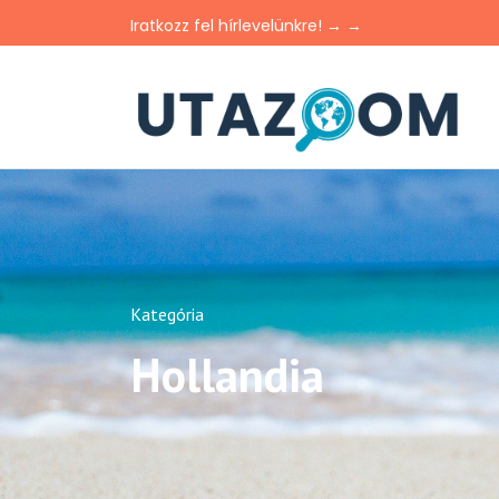
Iratkozz fel hírlevelünkre! → →
Kategória
Hollandia