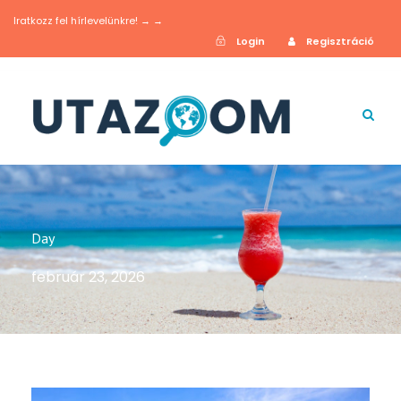
Iratkozz fel hírlevelünkre! → →
Login
Regisztráció
Day
február 23, 2026