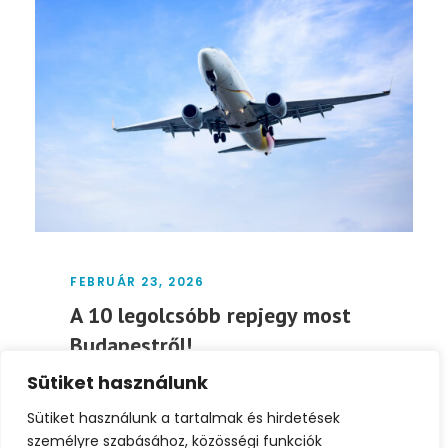
FEBRUÁR 23, 2026
A 10 legolcsóbb repjegy most
Budapestről!
Sütiket használunk
✈️🔥 A 10 legolcsóbb repjegy most
Budapestről! Ha spontán kiruccannál
Sütiket használunk a tartalmak és hirdetések
tavasszal vagy ősszel, most érdemes...
személyre szabásához, közösségi funkciók