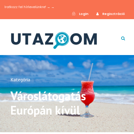
Iratkozz fel hírlevelünkre! → →
Login
Regisztráció
Kategória
Városlátogatás
Európán kívül