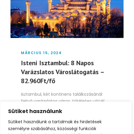
MÁRCIUS 15, 2024
Isteni Isztambul: 8 Napos
Varázslatos Városlátogatás –
82.960Ft/fő
Isztambul, két kontinens találkozásánál
fekvő varázslatos város, tökéletes uticél
egy különleges városlátogatáshoz, ahol a
Sütiket használunk
keleti...
Sütiket használunk a tartalmak és hirdetések
személyre szabásához, közösségi funkciók