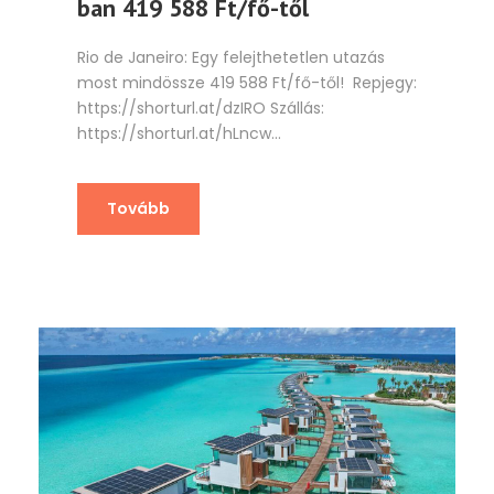
ban 419 588 Ft/fő-től
Rio de Janeiro: Egy felejthetetlen utazás
most mindössze 419 588 Ft/fő-től! Repjegy:
https://shorturl.at/dzIRO Szállás:
https://shorturl.at/hLncw...
Tovább