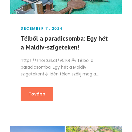
DECEMBER 11, 2024
Télből a paradicsomba: Egy hét
a Maldív-szigeteken!
https://shorturl.at/V5lKR 🏝️ Télből a
paradicsomba: Egy hét a Maldív-
szigeteken! ✈️ Idén télen szökj meg a...
Tovább