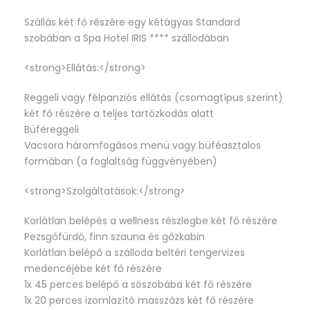
Szállás két fő részére egy kétágyas Standard
szobában a Spa Hotel IRIS **** szállodában
<strong>Ellátás:</strong>
Reggeli vagy félpanziós ellátás (csomagtípus szerint)
két fő részére a teljes tartózkodás alatt
Büféreggeli
Vacsora háromfogásos menü vagy büféasztalos
formában (a foglaltság függvényében)
<strong>Szolgáltatások:</strong>
Korlátlan belépés a wellness részlegbe két fő részére
Pezsgőfürdő, finn szauna és gőzkabin
Korlátlan belépő a szálloda beltéri tengervizes
medencéjébe két fő részére
1x 45 perces belépő a sószobába két fő részére
1x 20 perces izomlazító masszázs két fő részére