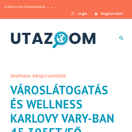
Iratkozz fel hírlevelünkre! → →
Login
Regisztráció
Wellness kikapcsolódás
VÁROSLÁTOGATÁS
ÉS WELLNESS
KARLOVY VARY-BAN