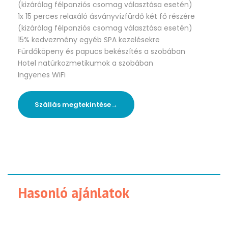
(kizárólag félpanziós csomag választása esetén)
1x 15 perces relaxáló ásványvízfürdő két fő részére
(kizárólag félpanziós csomag választása esetén)
15% kedvezmény egyéb SPA kezelésekre
Fürdőköpeny és papucs bekészítés a szobában
Hotel natúrkozmetikumok a szobában
Ingyenes WiFi
Szállás megtekintése→
Hasonló ajánlatok