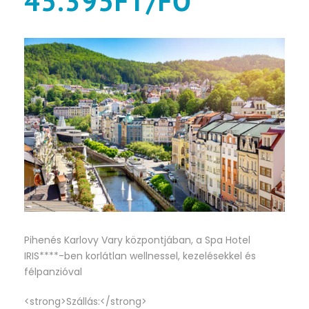
45.395FT/FŐ
Pihenés Karlovy Vary központjában, a Spa Hotel
IRIS****-ben korlátlan wellnessel, kezelésekkel és
félpanzióval
<strong>Szállás:</strong>