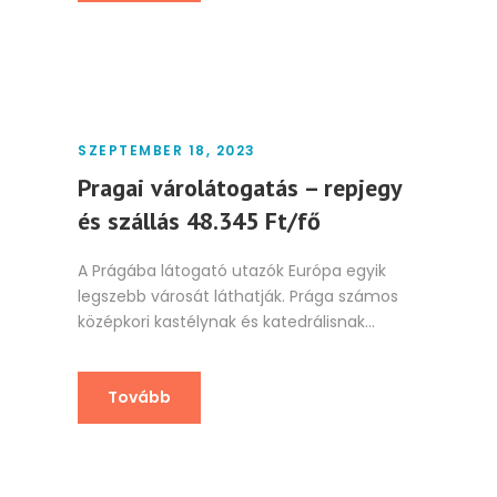
SZEPTEMBER 18, 2023
Pragai várolátogatás – repjegy
és szállás 48.345 Ft/fő
A Prágába látogató utazók Európa egyik
legszebb városát láthatják. Prága számos
középkori kastélynak és katedrálisnak...
Tovább