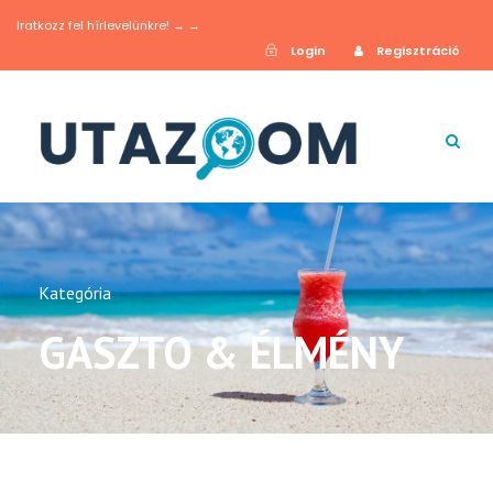
Iratkozz fel hírlevelünkre! → →
Login
Regisztráció
Kategória
GASZTO & ÉLMÉNY