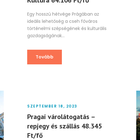
Kultúra 64.106 Ft/fő
Egy hosszú hétvége Prágában az
ideális lehetőség a cseh főváros
történelmi szépségének és kulturális
gazdagságának...
Tovább
SZEPTEMBER 18, 2023
Pragai várolátogatás –
repjegy és szállás 48.345
Ft/fő