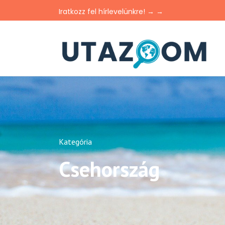
Iratkozz fel hírlevelünkre! → →
Kategória
Csehország