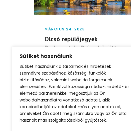
MÁRCIUS 24, 2023
Olcsó repülőjegyek
Budapest és Prága között
10.000 Ft-tól
Sütiket használunk
Sütiket használunk a tartalmak és hirdetések
Közvetlen olcsó járatok Budapestről
személyre szabásához, közösségi funkciók
Prágába ös vissza. Utazás dátuma:
biztosításához, valamint weboldalforgalmunk
2023. május (minden kedden, szerdán,
elemzéséhez. Ezenkívül közösségi média-, hirdető- és
csütörtökön,...
elemező partnereinkkel megosztjuk az Ön
weboldalhasználatra vonatkozó adatait, akik
kombinálhatják az adatokat más olyan adatokkal,
Tovább
amelyeket Ön adott meg számukra vagy az Ön által
használt más szolgáltatásokból gyűjtöttek.