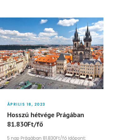
ÁPRILIS 18, 2023
Hosszú hétvége Prágában
81.830Ft/fő
5 nap Prágában 81.830Ft/fő Időpont: