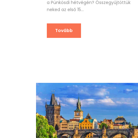
a Pünkösdi hétvégén? Összegyűjtöttük
neked az első 15...
Tovább