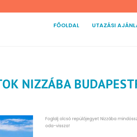
FŐOLDAL
UTAZÁSI AJÁN
TOK NIZZÁBA BUDAPEST
Foglalj olcsó repülőjegyet Nizzába mindössz
oda-vissza!