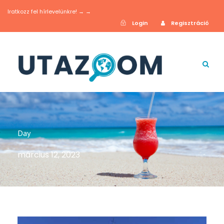
Iratkozz fel hírlevelünkre! → →
Login
Regisztráció
Day
március 12, 2023