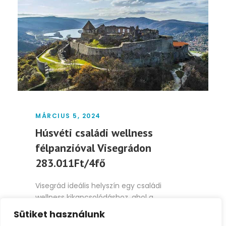
MÁRCIUS 5, 2024
Húsvéti családi wellness
félpanzióval Visegrádon
283.011Ft/4fő
Visegrád ideális helyszín egy családi
wellness kikapcsolódáshoz, ahol a
természeti szépségek és történelmi kincsek
Sütiket használunk
mind...