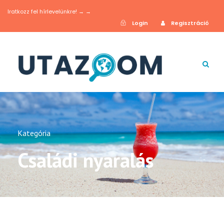
Iratkozz fel hírlevelünkre! → →
Login
Regisztráció
Kategória
Családi nyaralás