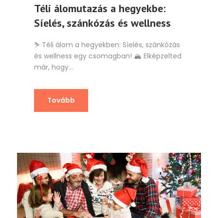
Téli álomutazás a hegyekbe:
Síelés, szánkózás és wellness
⛷️ Téli álom a hegyekben: Síelés, szánkózás
és wellness egy csomagban! 🏔️ Elképzelted
már, hogy...
Tovább