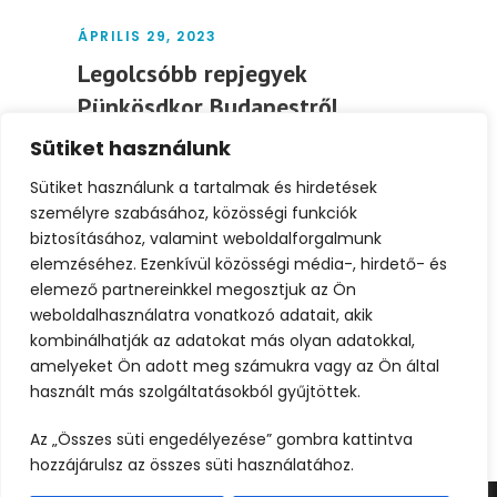
ÁPRILIS 29, 2023
Legolcsóbb repjegyek
Pünkösdkor Budapestről
Sütiket használunk
Nem tudod még, hogy hová utaznál a
Pünkösdi hétvégén? Összegyűjtöttük neked
Sütiket használunk a tartalmak és hirdetések
az első 15...
személyre szabásához, közösségi funkciók
biztosításához, valamint weboldalforgalmunk
elemzéséhez. Ezenkívül közösségi média-, hirdető- és
Tovább
elemező partnereinkkel megosztjuk az Ön
weboldalhasználatra vonatkozó adatait, akik
kombinálhatják az adatokat más olyan adatokkal,
amelyeket Ön adott meg számukra vagy az Ön által
használt más szolgáltatásokból gyűjtöttek.
Az „Összes süti engedélyezése” gombra kattintva
hozzájárulsz az összes süti használatához.