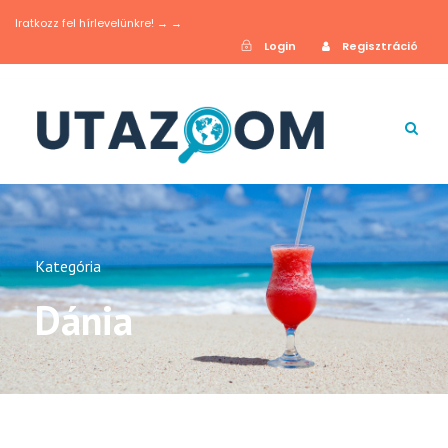
Iratkozz fel hírlevelünkre! → →
Login
Regisztráció
Kategória
Dánia