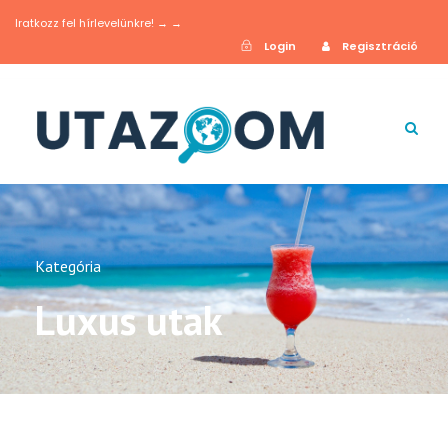
Iratkozz fel hírlevelünkre! → →
Login
Regisztráció
Kategória
Luxus utak