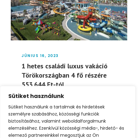
JÚNIUS 16, 2023
1 hetes családi luxus vakáció
Törökországban 4 fő részére
553.644 Ft-tól
Sütiket használunk
1 hetes családi luxus vakáció
Törökországban 4 fő részére 553.644 Ft-tól
Sütiket használunk a tartalmak és hirdetések
Utazás időpontja: 2023. október...
személyre szabásához, közösségi funkciók
biztosításához, valamint weboldalforgalmunk
elemzéséhez. Ezenkívül közösségi média-, hirdető- és
Tovább
elemező partnereinkkel megosztjuk az Ön