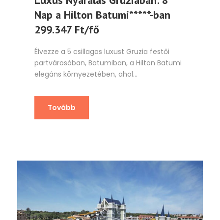
Luxus Nyaralás Grúziában: 8
Nap a Hilton Batumi*****-ban
299.347 Ft/fő
Élvezze a 5 csillagos luxust Gruzia festői
partvárosában, Batumiban, a Hilton Batumi
elegáns környezetében, ahol...
Tovább