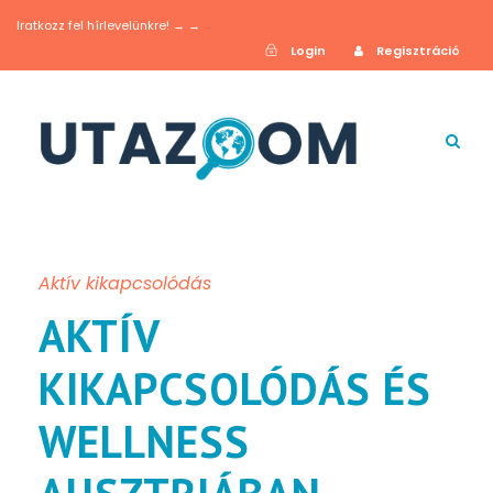
Iratkozz fel hírlevelünkre! → →
Login
Regisztráció
Aktív kikapcsolódás
AKTÍV
KIKAPCSOLÓDÁS ÉS
WELLNESS