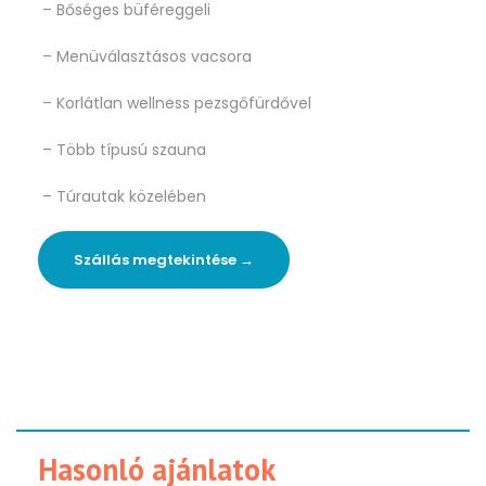
– Bőséges büféreggeli
– Menüválasztásos vacsora
– Korlátlan wellness pezsgőfürdővel
– Több típusú szauna
– Túrautak közelében
Szállás megtekintése →
Hasonló ajánlatok