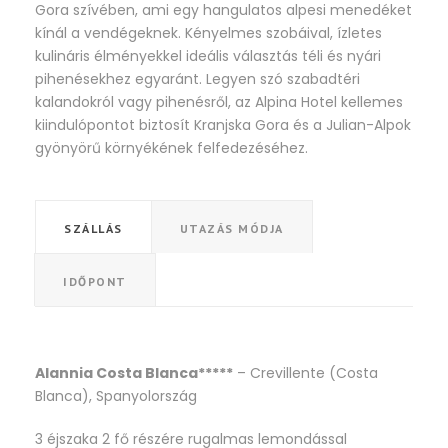
Gora szívében, ami egy hangulatos alpesi menedéket
kínál a vendégeknek. Kényelmes szobáival, ízletes
kulináris élményekkel ideális választás téli és nyári
pihenésekhez egyaránt. Legyen szó szabadtéri
kalandokról vagy pihenésről, az Alpina Hotel kellemes
kiindulópontot biztosít Kranjska Gora és a Julian-Alpok
gyönyörű környékének felfedezéséhez.
SZÁLLÁS
UTAZÁS MÓDJA
IDŐPONT
Alannia Costa Blanca*****
– Crevillente (Costa
Blanca), Spanyolország
3 éjszaka 2 fő részére rugalmas lemondással