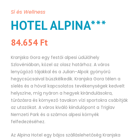
Sí és Wellness
HOTEL ALPINA***
84.654 Ft
Kranjska Gora egy festői alpesi üdülőhely
Szlovéniában, közel az olasz határhoz. A város
lenyűgöző tájakkal és a Julian-Alpok gyönyörű
hegycsúcsaival büszkélkedik. Kranjska Gora télen a
síelés és a hóval kapcsolatos tevékenységek kedvelt
helyszíne, míg nyáron a hegyek kirándulásokra,
túrázásra és környező tavakon vízi sportokra csábítják
az utazókat. A város kiváló kiindulópont a Triglav
Nemzeti Park és a számos alpesi környék
felfedezéséhez.
Az Alpina Hotel egy bájos szálláslehetőség Kranjska