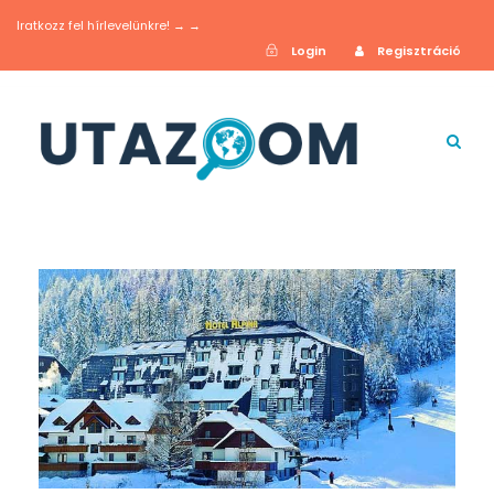
Iratkozz fel hírlevelünkre! → →
Login
Regisztráció