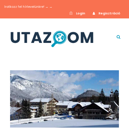
Iratkozz fel hírlevelünkre! → →
Login
Regisztráció