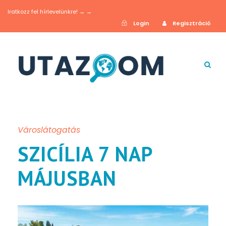
Iratkozz fel hírlevelünkre! → →
Login
Regisztráció
Városlátogatás
SZICÍLIA 7 NAP
MÁJUSBAN