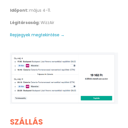
Időpont:
május 4-11.
Légitársaság:
WizzAir
Repjegyek megtekintése →
SZÁLLÁS