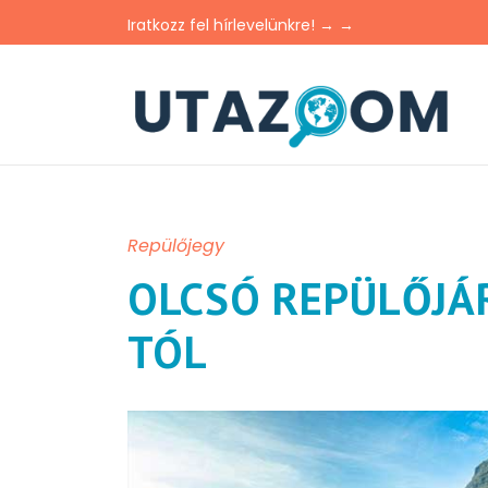
Iratkozz fel hírlevelünkre! → →
Repülőjegy
OLCSÓ REPÜLŐJÁR
TÓL