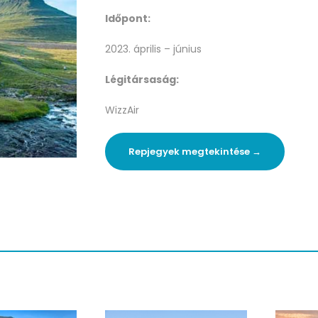
Időpont:
2023. április – június
Légitársaság:
WizzAir
Repjegyek megtekintése →