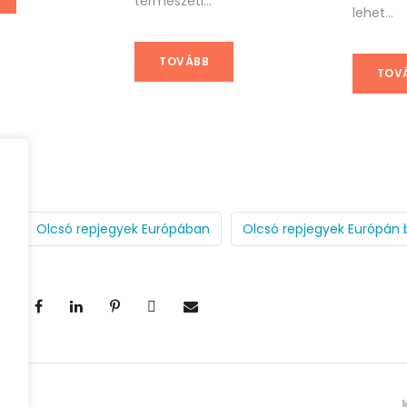
természeti...
lehet...
TOVÁBB
TOV
n
Olcsó repjegyek Európában
Olcsó repjegyek Európán 