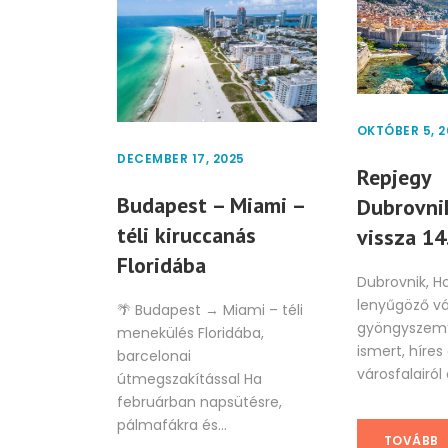
OKTÓBER 5, 2
DECEMBER 17, 2025
Repjegy
Budapest – Miami –
Dubrovni
téli kiruccanás
vissza 14
Floridába
Dubrovnik, H
lenyűgöző vá
🌴 Budapest → Miami – téli
gyöngyszem”
menekülés Floridába,
ismert, híres
barcelonai
városfalairól é
útmegszakítással Ha
februárban napsütésre,
pálmafákra és...
TOVÁBB