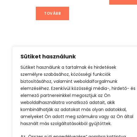
TOVÁBB
Sütiket használunk
Sütiket használunk a tartalmak és hirdetések
személyre szabásához, közösségi funkciók
Aktív kikapcsolódás
Kalandtúrák külföldö
biztosításához, valamint weboldalforgalmunk
elemzéséhez. Ezenkívül közösségi média-, hirdető- és
elemező partnereinkkel megosztjuk az Ön
weboldalhasználatra vonatkozó adatait, akik
kombinálhatják az adatokat más olyan adatokkal,
amelyeket Ön adott meg számukra vagy az Ön által
használt más szolgáltatásokból gyűjtöttek.
ELŐZŐ
Az „Összes süti engedélyezése” gombra kattintva