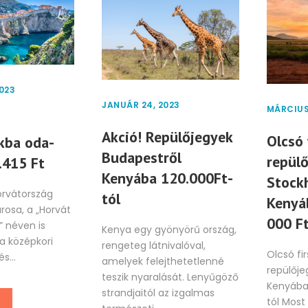
023
JANUÁR 24, 2023
MÁRCIUS 
Akció! Repülőjegyek
Olcsó 
kba oda-
Budapestről
repül
.415 Ft
Kenyába 120.000Ft-
Stock
orvátország
tól
Kenyá
rosa, a „Horvát
000 Ft
 néven is
Kenya egy gyönyörű ország,
 a középkori
rengeteg látnivalóval,
Olcsó fi
s...
amelyek felejthetetlenné
repülőj
teszik nyaralását. Lenyűgöző
Kenyába
strandjaitól az izgalmas
tól Most