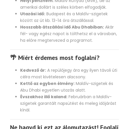
Helyi pénznem:
Maldív Rufiyaa (MVR), de az
amerikai dollárt is széles körben elfogadják.
Utazási idő:
Budapest és a Maldív-szigetek
között az út kb. 13-14 óra átszállással.
Hosszabb átszállási idő Abu Dhabiban:
Akár
fél- vagy egész napot is tölthetsz el a városban,
ha előre megtervezed a programot.
🌴 Miért érdemes most foglalni?
Kedvező ár:
A repülőjegy ára egy ilyen távoli úti
célra most kivételesen alacsony.
Kettő az egyben élmény:
Maldív-szigetek és
Abu Dhabi egyetlen utazás alatt.
Évszakhoz illő kaland:
Februárban a Maldív-
szigetek garantált napsütést és meleg időjárást
kínál.
Ne hagyd ki ezt az álomutazást! Foglalj