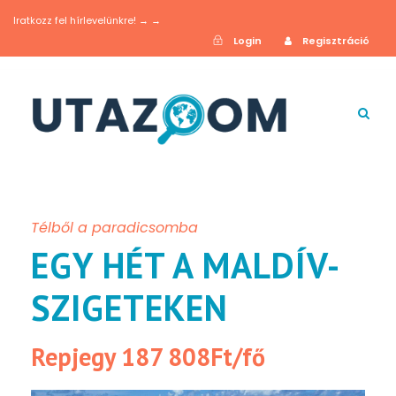
Iratkozz fel hírlevelünkre! → →
Login
Regisztráció
Télből a paradicsomba
EGY HÉT A MALDÍV-
SZIGETEKEN
Repjegy 187 808Ft/fő