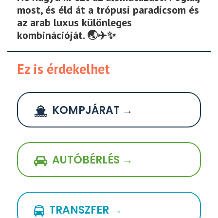
most, és éld át a trópusi paradicsom és
az arab luxus különleges
kombinációját. 🌏✈️✨
Ez is érdekelhet
KOMPJÁRAT →
AUTÓBÉRLÉS →
TRANSZFER →