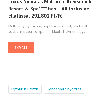
Luxus Nyaralás Máltán a db Seabank
Resort & Spa****-ban – All Inclusive
ellátással 291.802 Ft/fő
Málta egy gyönyörű, napfényes sziget, ahol a db
Seabank Resort & Spa**** ideális helyszín egy...
TOVÁBB
Egzotikus utazás
Tengerparti nyaralás