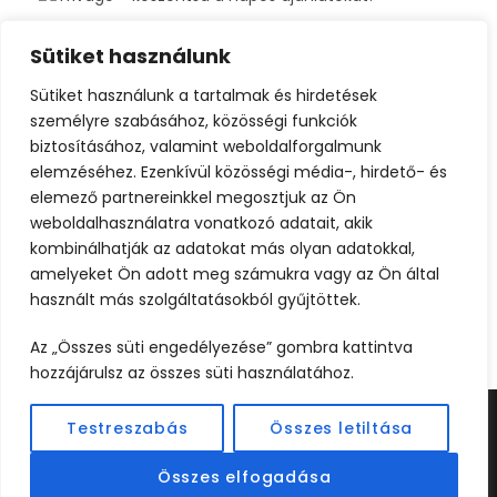
Sütiket használunk
Sütiket használunk a tartalmak és hirdetések
személyre szabásához, közösségi funkciók
biztosításához, valamint weboldalforgalmunk
elemzéséhez. Ezenkívül közösségi média-, hirdető- és
elemező partnereinkkel megosztjuk az Ön
weboldalhasználatra vonatkozó adatait, akik
kombinálhatják az adatokat más olyan adatokkal,
amelyeket Ön adott meg számukra vagy az Ön által
használt más szolgáltatásokból gyűjtöttek.
Az „Összes süti engedélyezése” gombra kattintva
hozzájárulsz az összes süti használatához.
Testreszabás
Összes letiltása
©2024 UTAZOOM - MINDEN JOG FENNTARTVA |
KÉSZÍTETTE
WEBCREATIVE
Összes elfogadása