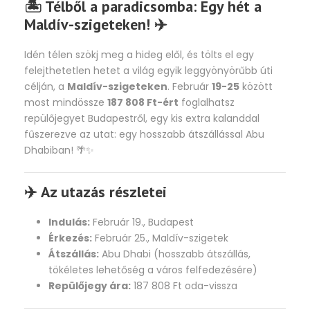
🏝️ Télből a paradicsomba: Egy hét a
Maldív-szigeteken! ✈️
Idén télen szökj meg a hideg elől, és tölts el egy
felejthetetlen hetet a világ egyik leggyönyörűbb úti
célján, a
Maldív-szigeteken
. Február
19-25
között
most mindössze
187 808 Ft-ért
foglalhatsz
repülőjegyet Budapestről, egy kis extra kalanddal
fűszerezve az utat: egy hosszabb átszállással Abu
Dhabiban! 🌴✨
✈️ Az utazás részletei
Indulás:
Február 19., Budapest
Érkezés:
Február 25., Maldív-szigetek
Átszállás:
Abu Dhabi (hosszabb átszállás,
tökéletes lehetőség a város felfedezésére)
Repülőjegy ára:
187 808 Ft oda-vissza