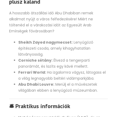
plusz kaland
A hosszabb átszállási idő Abu Dhabiban remek
alkalmat nyújt a város felfedezésére! Miért ne
töltenéd el a várakozási időt az Egyesült Arab
Emírségek fővárosában?
Sheikh Zayed nagymecset:
Lenyűgöző
építészeti csoda, amely kihagyhatatlan
látványosság.
Corniche sétány:
Élvezd a tengerparti
panorámát, és lazíts egy kávé mellett.
Ferrari World:
Ha izgalomra vágysz, látogass el
a világ legnagyobb beltéri vidámparkjába.
Abu Dhabi Louvre:
Merülj el a művészetek
világában ebben a lenyűgöző múzeumban.
🛎️ Praktikus információk