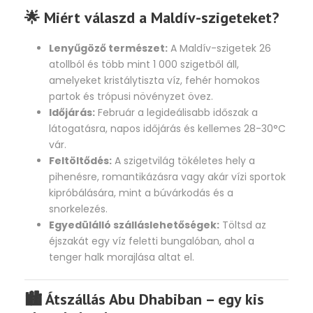
🌟 Miért válaszd a Maldív-szigeteket?
Lenyűgöző természet:
A Maldív-szigetek 26
atollból és több mint 1 000 szigetből áll,
amelyeket kristálytiszta víz, fehér homokos
partok és trópusi növényzet övez.
Időjárás:
Február a legideálisabb időszak a
látogatásra, napos időjárás és kellemes 28-30°C
vár.
Feltöltődés:
A szigetvilág tökéletes hely a
pihenésre, romantikázásra vagy akár vízi sportok
kipróbálására, mint a búvárkodás és a
snorkelezés.
Egyedülálló szálláslehetőségek:
Töltsd az
éjszakát egy víz feletti bungalóban, ahol a
tenger halk morajlása altat el.
🏙️ Átszállás Abu Dhabiban – egy kis