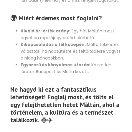
lampukit (helyi hal) és a friss tengeri fogásokat.
🌍 Miért érdemes most foglalni?
Kiváló ár-érték arány:
Egy hét Máltán most
egyetlen repülőjegy áráért elérhető.
Kikapcsolódás a tél közepén:
Málta tökéletes
választás, ha napsütésre és feltöltődésre vágysz
a hideg hónapokban.
Egyszerű és kényelmes utazás:
Közvetlen
járatok Budapest és Málta között.
Ne hagyd ki ezt a fantasztikus
lehetőséget!
Foglalj most, és tölts el
egy felejthetetlen hetet Máltán, ahol a
történelem, a kultúra és a természet
találkozik.
🌞✈️