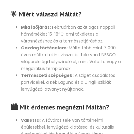
🌟 Miért válaszd Máltát?
Mild időjárás:
Februárban az átlagos nappali
hőmérséklet 15-18°C, ami tökéletes a
városnézéshez és a természetjáráshoz.
Gazdag történelem:
Málta több mint 7 000
éves múltra tekint vissza, és tele van UNESCO
világörökségi helyszínekkel, mint Valletta vagy a
megalitikus templomok.
Természeti szépségek:
A sziget csodálatos
partvidékei, a Kék Lagúna és a Dingli-sziklák
lenyűgöző látványt nyújtanak.
🏙️ Mit érdemes megnézni Máltán?
Valletta:
A főváros tele van történelmi
épületekkel, lenyűgöző kilátással és kulturális