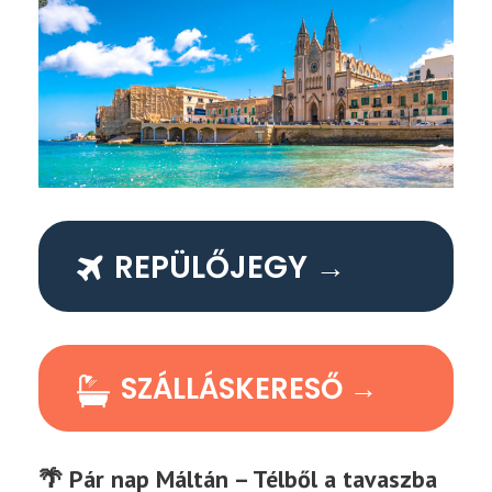
REPÜLŐJEGY →
SZÁLLÁSKERESŐ →
🌴 Pár nap Máltán – Télből a tavaszba