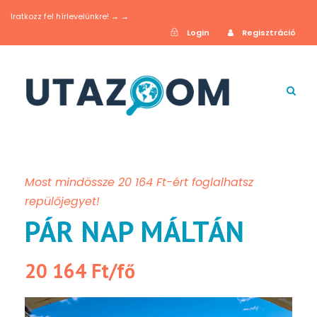
Iratkozz fel hírlevelünkre! → →
Login
Regisztráció
Most mindössze 20 164 Ft-ért foglalhatsz
repülőjegyet!
PÁR NAP MÁLTÁN
20 164 Ft/fő