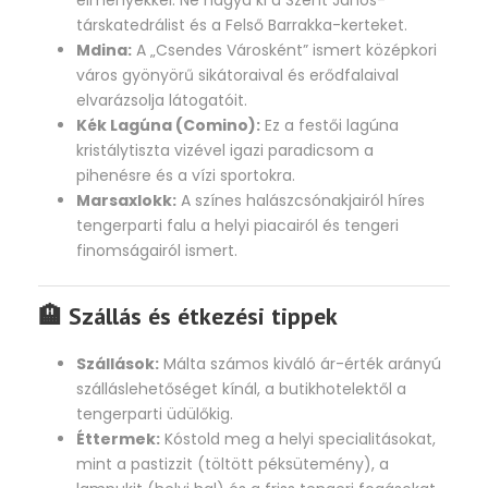
élményekkel. Ne hagyd ki a Szent János-
társkatedrálist és a Felső Barrakka-kerteket.
Mdina:
A „Csendes Városként” ismert középkori
város gyönyörű sikátoraival és erődfalaival
elvarázsolja látogatóit.
Kék Lagúna (Comino):
Ez a festői lagúna
kristálytiszta vizével igazi paradicsom a
pihenésre és a vízi sportokra.
Marsaxlokk:
A színes halászcsónakjairól híres
tengerparti falu a helyi piacairól és tengeri
finomságairól ismert.
🏨 Szállás és étkezési tippek
Szállások:
Málta számos kiváló ár-érték arányú
szálláslehetőséget kínál, a butikhotelektől a
tengerparti üdülőkig.
Éttermek:
Kóstold meg a helyi specialitásokat,
mint a pastizzit (töltött péksütemény), a