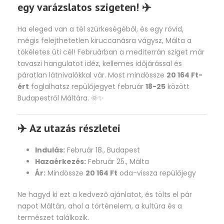
egy varázslatos szigeten! ✈️
Ha eleged van a tél szürkeségéből, és egy rövid,
mégis felejthetetlen kiruccanásra vágysz, Málta a
tökéletes úti cél! Februárban a mediterrán sziget már
tavaszi hangulatot idéz, kellemes időjárással és
páratlan látnivalókkal vár. Most mindössze
20 164 Ft-
ért
foglalhatsz repülőjegyet február
18-25
között
Budapestről Máltára. 🌞✨
✈️ Az utazás részletei
Indulás:
Február 18., Budapest
Hazaérkezés:
Február 25., Málta
Ár:
Mindössze
20 164 Ft
oda-vissza repülőjegy
Ne hagyd ki ezt a kedvező ajánlatot, és tölts el pár
napot Máltán, ahol a történelem, a kultúra és a
természet találkozik.