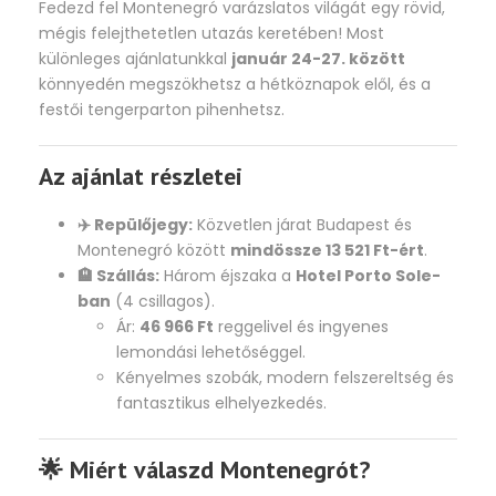
Fedezd fel Montenegró varázslatos világát egy rövid,
mégis felejthetetlen utazás keretében! Most
különleges ajánlatunkkal
január 24-27. között
könnyedén megszökhetsz a hétköznapok elől, és a
festői tengerparton pihenhetsz.
Az ajánlat részletei
✈️ Repülőjegy:
Közvetlen járat Budapest és
Montenegró között
mindössze 13 521 Ft-ért
.
🏨 Szállás:
Három éjszaka a
Hotel Porto Sole-
ban
(4 csillagos).
Ár:
46 966 Ft
reggelivel és ingyenes
lemondási lehetőséggel.
Kényelmes szobák, modern felszereltség és
fantasztikus elhelyezkedés.
🌟 Miért válaszd Montenegrót?