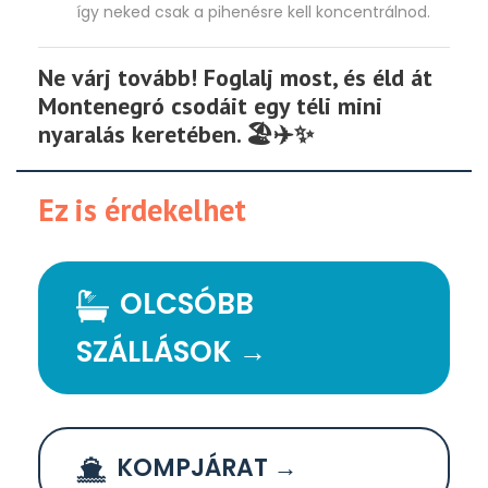
így neked csak a pihenésre kell koncentrálnod.
Ne várj tovább! Foglalj most, és éld át
Montenegró csodáit egy téli mini
nyaralás keretében. 🏖️✈️✨
Ez is érdekelhet
OLCSÓBB
SZÁLLÁSOK →
KOMPJÁRAT →