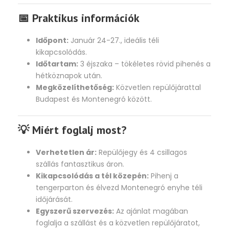
📅 Praktikus információk
Időpont:
Január 24-27., ideális téli
kikapcsolódás.
Időtartam:
3 éjszaka – tökéletes rövid pihenés a
hétköznapok után.
Megközelíthetőség:
Közvetlen repülőjárattal
Budapest és Montenegró között.
💡 Miért foglalj most?
Verhetetlen ár:
Repülőjegy és 4 csillagos
szállás fantasztikus áron.
Kikapcsolódás a tél közepén:
Pihenj a
tengerparton és élvezd Montenegró enyhe téli
időjárását.
Egyszerű szervezés:
Az ajánlat magában
foglalja a szállást és a közvetlen repülőjáratot,