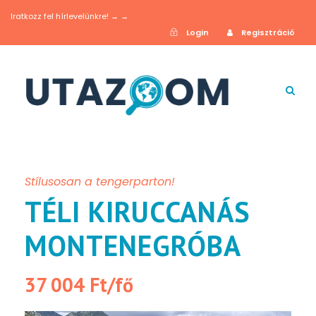
Iratkozz fel hírlevelünkre! → →
Login
Regisztráció
Stílusosan a tengerparton!
TÉLI KIRUCCANÁS
MONTENEGRÓBA
37 004 Ft/fő