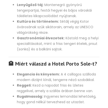
Lenyűgöző táj:
Montenegró gyönyörű
tengerpartjai, festői hegyei és bájos városkái
tökéletes kikapcsolódást nyújtanak.
Kultúra és történelem:
Sétálj végig Kotor
óvárosának szűk sikátorain, amely az UNESCO
világörökség része.
Gasztronómiai élvezetek:
Kóstold meg a helyi
specialitásokat, mint a friss tengeri ételek, prsut
(sonka) és a balkáni sajtok.
🏨 Miért válaszd a Hotel Porto Sole-t?
Elegancia és kényelem:
A 4 csillagos szálloda
modern dizájnt kínál, tengerre néző szobákkal.
Reggeli:
Kezd a napodat friss és ízletes
reggelivel, amely a szállás árában benne van.
Rugalmasság:
Ingyenes lemondási lehetőség,
hogy gond nélkül tervezhesd az utazást.