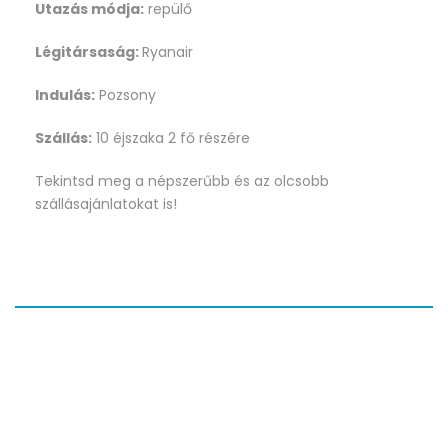
Utazás módja:
repülő
Légitársaság:
Ryanair
Indulás:
Pozsony
Szállás:
10 éjszaka 2 fő részére
Tekintsd meg a népszerűbb és az olcsobb
szállásajánlatokat is!