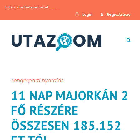
Iratkozz fel hírlevelünkre! → →
Login
Regisztráció
Tengerparti nyaralás
11 NAP MAJORKÁN 2
FŐ RÉSZÉRE
ÖSSZESEN 185.152