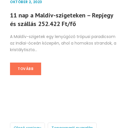
OKTÓBER 2, 2023
11 nap a Maldív-szigeteken – Repjegy
és szállás 252.422 Ft/fő
A Maldív-szigetek egy lenyűgöző trópusi paradicsom
az Indiai-óceán közepén, ahol a homokos strandok, a
kristálytiszta...
TOVÁBB
Olcsó repjegy
Tengerparti nyaralás