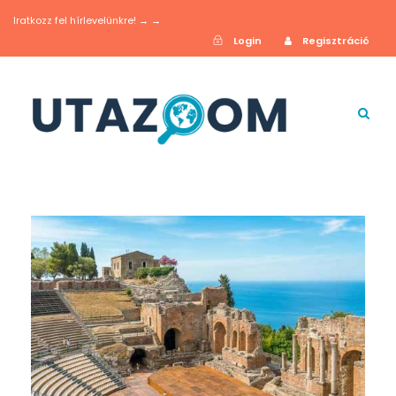
Iratkozz fel hírlevelünkre! → →
Login
Regisztráció