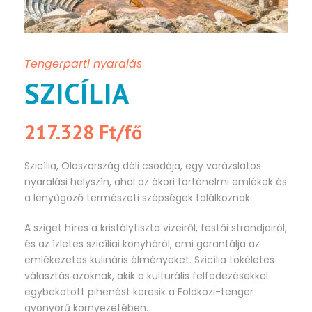
Tengerparti nyaralás
SZICÍLIA
217.328 Ft/fő
Szicília, Olaszország déli csodája, egy varázslatos
nyaralási helyszín, ahol az ókori történelmi emlékek és
a lenyűgöző természeti szépségek találkoznak.
A sziget híres a kristálytiszta vizeiről, festői strandjairól,
és az ízletes szicíliai konyháról, ami garantálja az
emlékezetes kulináris élményeket. Szicília tökéletes
választás azoknak, akik a kulturális felfedezésekkel
egybekötött pihenést keresik a Földközi-tenger
gyönyörű környezetében.