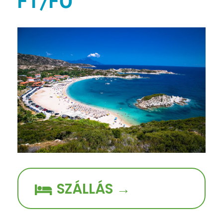
FT/FŐ
SZÁLLÁS →