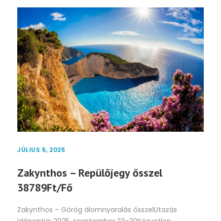
JÚLIUS 5, 2025
Zakynthos – Repülőjegy ősszel
38789Ft/Fő
Zakynthos – Görög álomnyaralás ősszelUtazás