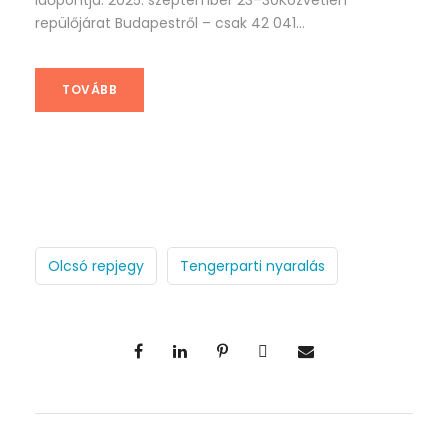
időpontja: 2025. szeptember 23–30Közvetlen
repülőjárat Budapestről – csak 42 041...
TOVÁBB
Olcsó repjegy
Tengerparti nyaralás