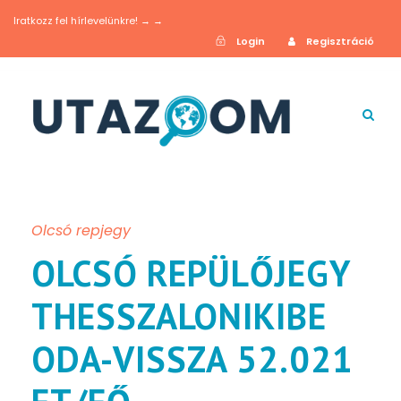
Iratkozz fel hírlevelünkre! → →
Login
Regisztráció
Olcsó repjegy
OLCSÓ REPÜLŐJEGY
THESSZALONIKIBE
ODA-VISSZA 52.021