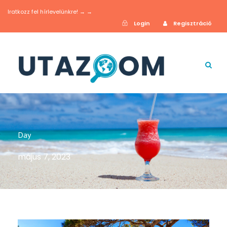
Iratkozz fel hírlevelünkre! → →
Login
Regisztráció
Day
május 7, 2023