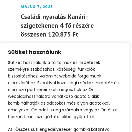
MÁJUS 7, 2023
Családi nyaralás Kanári-
szigetekenen 4 fő részére
összesen 120.875 Ft
Családi nyaralás Kanári-szigeteken
Sütiket használunk
(Fuerteventura)4 fő részére összesen
120.875 Ft Utazás időpontja: 2023. június 19-
Sütiket használunk a tartalmak és hirdetések
25. Utazás...
személyre szabásához, közösségi funkciók
biztosításához, valamint weboldalforgalmunk
elemzéséhez. Ezenkívül közösségi média-, hirdető- és
Tovább
elemező partnereinkkel megosztjuk az Ön
weboldalhasználatra vonatkozó adatait, akik
kombinálhatják az adatokat más olyan adatokkal,
amelyeket Ön adott meg számukra vagy az Ön által
használt más szolgáltatásokból gyűjtöttek.
Az „Összes süti engedélyezése” gombra kattintva