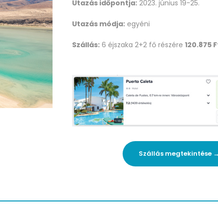
Utazás időpontja:
2023. június 19-25.
Utazás módja:
egyéni
Szállás:
6 éjszaka 2+2 fő részére
120.875 F
Szállás megtekintése 