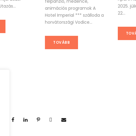
félpanzió, medence,
tazás...
2025. jú
animációs programok A
22...
Hotel Imperial *** szálloda a
horvátországi Vodice...
TOV
TOVÁBB