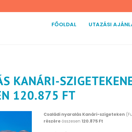
FŐOLDAL
UTAZÁSI AJÁN
ÁS KANÁRI-SZIGETEKENE
N 120.875 FT
Családi nyaralás Kanári-szigeteken
(F
részére
összesen
120.875 Ft