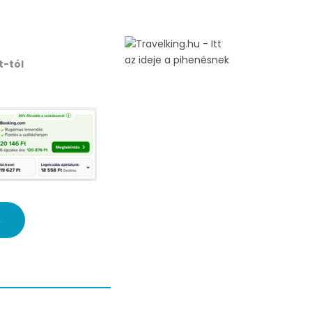
t
-tól
→