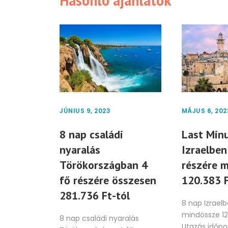
Hasonló ajánlatok
JÚNIUS 9, 2023
MÁJUS 6, 202
8 nap családi
Last Minu
nyaralás
Izraelben
Törökországban 4
részére 
fő részére összesen
120.383 F
281.736 Ft-tól
8 nap Izraelb
mindössze 12
8 nap családi nyaralás
Utazás időpon