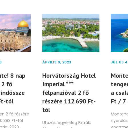
3
ÁPRILIS 9, 2023
JÚLIUS 4
te! 8 nap
Horvátország Hotel
Monte
 2 fő
Imperial ***
tenger
mindössze
félpanzióval 2 fő
a csal
t-tól
részére 112.690 Ft-
Ft / 7
tól
en 2 fő részére
Monteneg
0.383 Ft-tól
nyaralás
Utazás: egyénileg Extrák:
tja: 2023.
Apartme