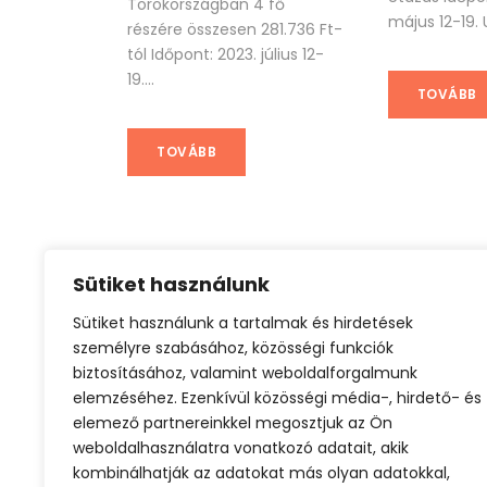
Törökországban 4 fő
május 12-19. U
részére összesen 281.736 Ft-
tól Időpont: 2023. július 12-
19....
TOVÁBB
TOVÁBB
Sütiket használunk
Sütiket használunk a tartalmak és hirdetések
Családi nyaralás
Tengerparti nyaralás
személyre szabásához, közösségi funkciók
biztosításához, valamint weboldalforgalmunk
elemzéséhez. Ezenkívül közösségi média-, hirdető- és
elemező partnereinkkel megosztjuk az Ön
weboldalhasználatra vonatkozó adatait, akik
kombinálhatják az adatokat más olyan adatokkal,